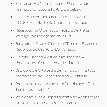
Master em Estética Dentária – Universidade
Internacional Catalunha (UIC Barcelona)
Quem somos
Licenciado em Medicina Dentária em 2007 no
I.S.C.S.E.M. – Monte de Caparica – Portugal
Tratamentos Dentários
Registado na Ordem dos Médicos Dentistas –
Portugal (desde agosto de 2007)
Turismo Dentário
Fundador e Diretor Clínico na Clínica de Estética e
Reabilitação Oral (C.E.R.O.) Almada
Casos Clínicos
Cirurgia Estética Plástica e Periodontal –
Blog
Universidade Complutense de Madrid
Ortodontia e Ortopedia Dento-facial – Instituto
Contactos
internacional de Ciência Medica & Dentária
Pratica exclusiva privada em Reabilitação Oral
(Implantes e Dentes)
Responsável pelo Departamento de Reabilitação
Oral da Clínica do Centro de Estética e