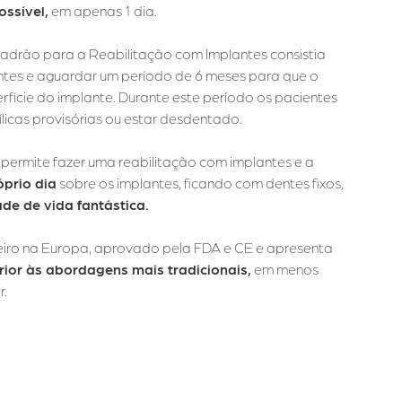
ossível,
em apenas 1 dia.
adrão para a Reabilitação com Implantes consistia
antes e aguardar um período de 6 meses para que o
rfície do implante. Durante este período os pacientes
ílicas provisórias ou estar desdentado.
 permite fazer uma reabilitação com implantes e a
óprio dia
sobre os implantes, ficando com dentes fixos,
de de vida fantástica.
eiro na Europa, aprovado pela FDA e CE e apresenta
rior às abordagens mais tradicionais,
em menos
r.