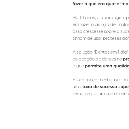
fazer o que era quase imp
Há 10 anos, a abordagem p
em fazer a cirurgia de impl
osso crescesse sobre a supe
tinham de usar próteses acr
A solução “Dentes em 1 dia”
colocação de dentes no
pr
o que
permite uma qualida
Este procedimento foi pion
uma
taxa de sucesso supe
tempo e por um custo meno