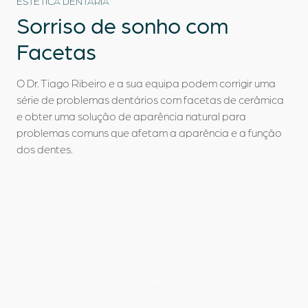
ESTÉTICA DENTÁRIA
Sorriso de sonho com
Facetas
O Dr. Tiago Ribeiro e a sua equipa podem corrigir uma
série de problemas dentários com facetas de cerâmica
Quem somos
e obter uma solução de aparência natural para
problemas comuns que afetam a aparência e a função
Tratamentos Dentários
dos dentes.
Turismo Dentário
Casos Clínicos
O tratamento com facetas dentárias de porcelana
começa com uma leitura de um modelo dos seus
Blog
dentes num scanner digital, que permite que estas
sejam feitas sob medida, garantindo um ajuste
Contactos
confortável.