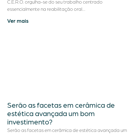
C.E.R.O. orgulha-se do seu trabalho centrado
essencialmente na reabilitação oral…
Ver mais
Quem somos
Tratamentos Dentários
Turismo Dentário
Casos Clínicos
Blog
Serão as facetas em cerâmica de
estética avançada um bom
Contactos
investimento?
Serão as facetas em cerâmica de estética avançada um