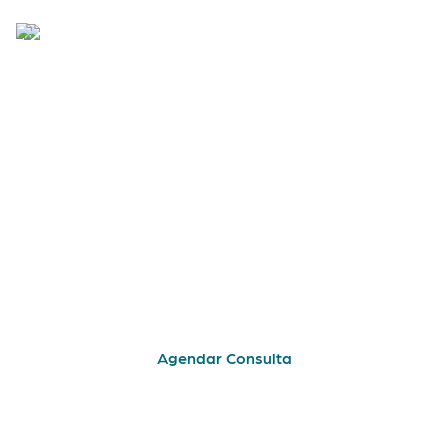
Quer melhorar o seu
sorriso?
Marque uma consulta de avaliação
connosco e o Dr. Tiago Ribeiro e a sua equipa
pode ajudá-lo a obter um sorriso bonito e
saudável que complemente a sua
personalidade
Agendar Consulta
Quem somos