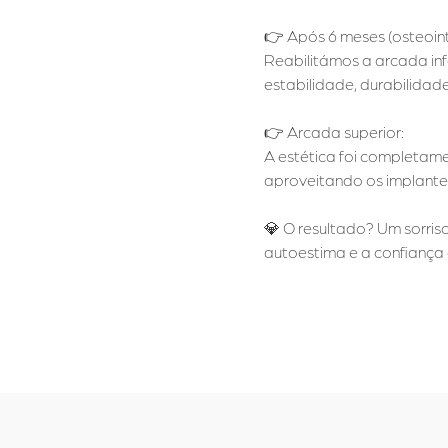
👉 Após 6 meses (osteoint
Reabilitámos a arcada infe
estabilidade, durabilidade
👉 Arcada superior:
A estética foi completam
aproveitando os implantes
💎 O resultado? Um sorris
autoestima e a confiança 