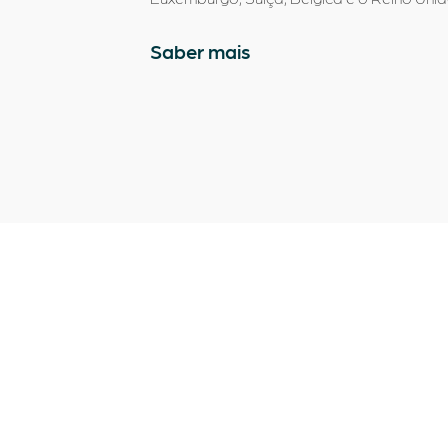
Saber mais
Quer me
sorriso?