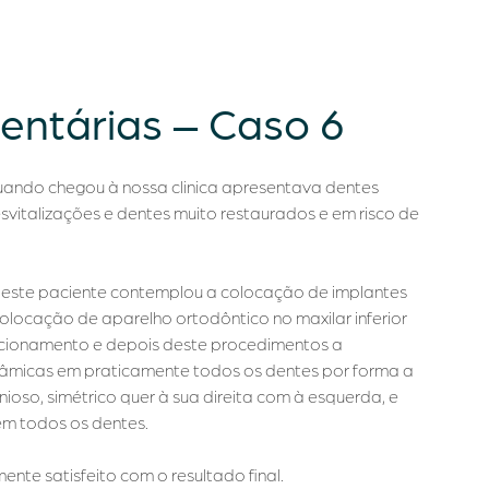
entárias – Caso 6
ando chegou à nossa clinica apresentava dentes
svitalizações e dentes muito restaurados e em risco de
este paciente contemplou a colocação de implantes
locação de aparelho ortodôntico no maxilar inferior
sicionamento e depois deste procedimentos a
âmicas em praticamente todos os dentes por forma a
nioso, simétrico quer à sua direita com à esquerda, e
em todos os dentes.
nte satisfeito com o resultado final.