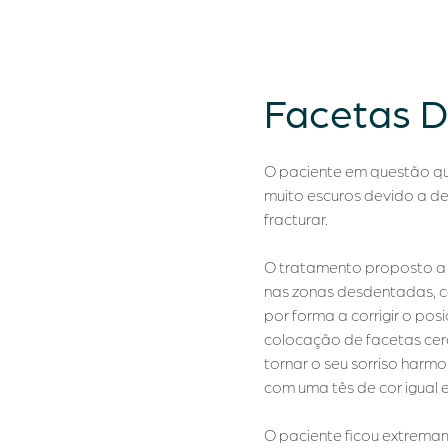
Facetas D
O paciente em questão qu
muito escuros devido a de
fracturar.
O tratamento proposto a 
nas zonas desdentadas, co
por forma a corrigir o po
colocação de facetas cer
tornar o seu sorriso harmo
com uma tês de cor igual 
O paciente ficou extremame