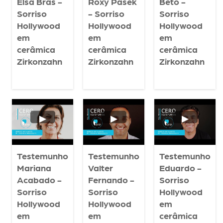
Elsa Bras -
Roxy Pasek
Beto -
Sorriso
- Sorriso
Sorriso
Hollywood
Hollywood
Hollywood
em
em
em
cerâmica
cerâmica
cerâmica
Zirkonzahn
Zirkonzahn
Zirkonzahn
Who we are
Dental Treatments
Testemunho
Testemunho
Testemunho
Dental Tourism
Mariana
Valter
Eduardo -
Acabado -
Fernando -
Sorriso
Clinical Cases
Sorriso
Sorriso
Hollywood
Hollywood
Hollywood
em
Blog
em
em
cerâmica