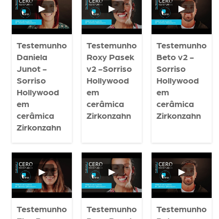
Testemunho
Testemunho
Testemunho
Daniela
Roxy Pasek
Beto v2 -
Junot -
v2 -Sorriso
Sorriso
Sorriso
Hollywood
Hollywood
Hollywood
em
em
em
cerâmica
cerâmica
cerâmica
Zirkonzahn
Zirkonzahn
Zirkonzahn
Testemunho
Testemunho
Testemunho