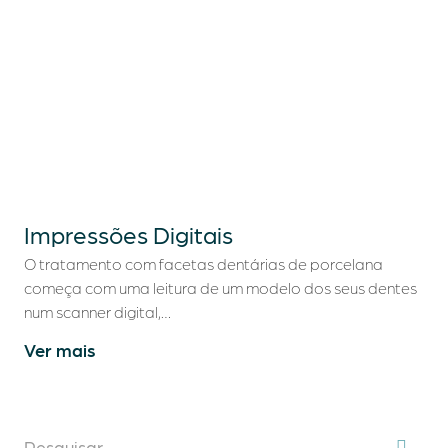
Impressões Digitais
Quem somos
O tratamento com facetas dentárias de porcelana
começa com uma leitura de um modelo dos seus dentes
Tratamentos Dentários
num scanner digital,…
Turismo Dentário
Ver mais
Casos Clínicos
Blog