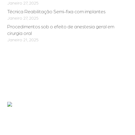
Janeiro 27, 2025
Técnica Reabilitação Semi-fixa com implantes
Janeiro 27, 2025
Procedimentos sob o efeito de anestesia geral em
cirurgia oral
Janeiro 21, 2025
Quer melhorar o seu