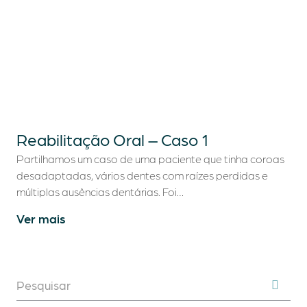
Tratamentos Dentários
Turismo Dentário
Casos Clínicos
Blog
Reabilitação Oral – Caso 1
Partilhamos um caso de uma paciente que tinha coroas
Contactos
desadaptadas, vários dentes com raízes perdidas e
múltiplas ausências dentárias. Foi…
Ver mais